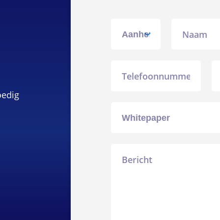
Aanhef
naam
Telefoon
E-
m
oedig
Whitepaper
Bericht