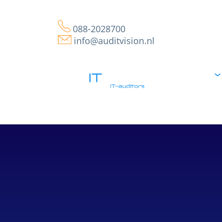
088-2028700
info@auditvision.nl
Home
IT
Audits