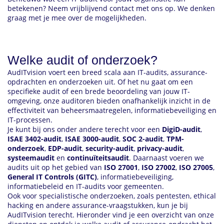
betekenen? Neem vrijblijvend contact met ons op. We denken
graag met je mee over de mogelijkheden.
Welke audit of onderzoek?
AudITvision voert een breed scala aan IT-audits, assurance-
opdrachten en onderzoeken uit. Of het nu gaat om een
specifieke audit of een brede beoordeling van jouw IT-
omgeving, onze auditoren bieden onafhankelijk inzicht in de
effectiviteit van beheersmaatregelen, informatiebeveiliging en
IT-processen.
Je kunt bij ons onder andere terecht voor een
DigiD-audit
,
ISAE 3402-audit
,
ISAE 3000-audit
,
SOC 2-audit
,
TPM-
onderzoek
,
EDP-audit
,
security-audit
,
privacy-audit
,
systeemaudit
en
continuïteitsaudit
. Daarnaast voeren we
audits uit op het gebied van
ISO 27001
,
ISO 27002
,
ISO 27005
,
General IT Controls (GITC)
, informatiebeveiliging,
informatiebeleid en IT-audits voor gemeenten.
Ook voor specialistische onderzoeken, zoals pentesten, ethical
hacking en andere assurance-vraagstukken, kun je bij
AudITvision terecht. Hieronder vind je een overzicht van onze