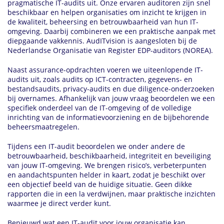
pragmatische IT-audits uit. Onze ervaren auditoren zijn snel
beschikbaar en helpen organisaties om inzicht te krijgen in
de kwaliteit, beheersing en betrouwbaarheid van hun IT-
omgeving. Daarbij combineren we een praktische aanpak met
diepgaande vakkennis. AudITvision is aangesloten bij de
Nederlandse Organisatie van Register EDP-auditors (NOREA).
Naast assurance-opdrachten voeren we uiteenlopende IT-
audits uit, zoals audits op ICT-contracten, gegevens- en
bestandsaudits, privacy-audits en due diligence-onderzoeken
bij overnames. Afhankelijk van jouw vraag beoordelen we een
specifiek onderdeel van de IT-omgeving of de volledige
inrichting van de informatievoorziening en de bijbehorende
beheersmaatregelen.
Tijdens een IT-audit beoordelen we onder andere de
betrouwbaarheid, beschikbaarheid, integriteit en beveiliging
van jouw IT-omgeving. We brengen risico’s, verbeterpunten
en aandachtspunten helder in kaart, zodat je beschikt over
een objectief beeld van de huidige situatie. Geen dikke
rapporten die in een la verdwijnen, maar praktische inzichten
waarmee je direct verder kunt.
Benieuwd wat een IT-audit voor jouw organisatie kan