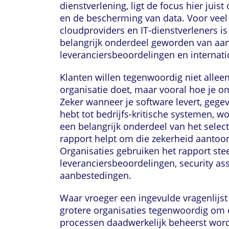
dienstverlening, ligt de focus hier juist
en de bescherming van data. Voor veel
cloudproviders en IT-dienstverleners is
belangrijk onderdeel geworden van aa
leveranciersbeoordelingen en interna
Klanten willen tegenwoordig niet allee
organisatie doet, maar vooral hoe je 
Zeker wanneer je software levert, gege
hebt tot bedrijfs-kritische systemen, w
een belangrijk onderdeel van het selec
rapport helpt om die zekerheid aantoo
Organisaties gebruiken het rapport ste
leveranciersbeoordelingen, security a
aanbestedingen.
Waar vroeger een ingevulde vragenlijs
grotere organisaties tegenwoordig om 
processen daadwerkelijk beheerst wor