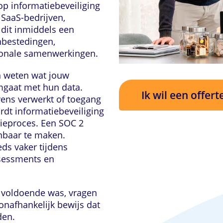
 op informatiebeveiliging
 SaaS-bedrijven,
 dit inmiddels een
nbestedingen,
tionale samenwerkingen.
n weten wat jouw
omgaat met hun data.
Ik wil een offert
vens verwerkt of toegang
ordt informatiebeveiliging
tieproces. Een SOC 2
nbaar te maken.
eds vaker tijdens
ssessments en
t voldoende was, vragen
onafhankelijk bewijs dat
den.