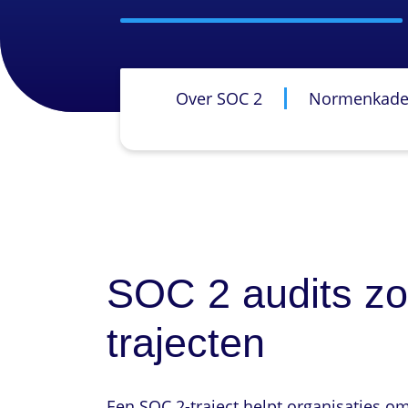
Over SOC 2
Normenkade
SOC 2 audits zo
trajecten
Een SOC 2-traject helpt organisaties o