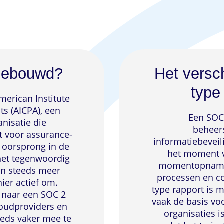
gebouwd?
Het versch
type 
merican Institute
ts (AICPA), een
Een SOC 
nisatie die
beheer
lt voor assurance-
informatiebeveil
 oorsprong in de
het moment va
 het tegenwoordig
momentopname 
en steeds meer
processen en con
hier actief om.
type rapport is 
g naar een SOC 2
vaak de basis vo
loudproviders en
organisaties i
teeds vaker mee te