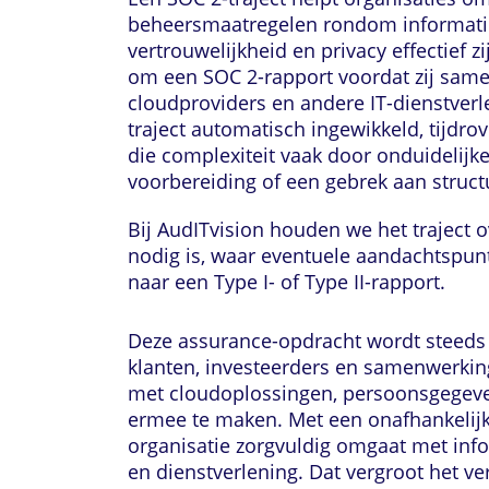
beheersmaatregelen rondom informatie
vertrouwelijkheid en privacy effectief z
om een SOC 2-rapport voordat zij sam
cloudproviders en andere IT-dienstverl
traject automatisch ingewikkeld, tijdrov
die complexiteit vaak door onduidelij
voorbereiding of een gebrek aan struct
Bij AudITvision houden we het traject o
nodig is, waar eventuele aandachtspunt
naar een Type I- of Type II-rapport.
Deze assurance-opdracht wordt steeds 
klanten, investeerders en samenwerkin
met cloudoplossingen, persoonsgegeven
ermee te maken. Met een onafhankelijk 
organisatie zorgvuldig omgaat met inf
en dienstverlening. Dat vergroot het v