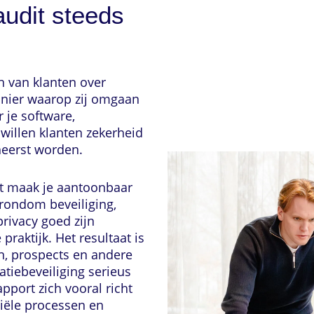
udit steeds
n van klanten over
anier waarop zij omgaan
 je software,
 willen klanten zekerheid
eheerst worden.
it maak je aantoonbaar
rondom beveiliging,
rivacy goed zijn
 praktijk. Het resultaat is
n, prospects en andere
atiebeveiliging serieus
apport zich vooral richt
iële processen en