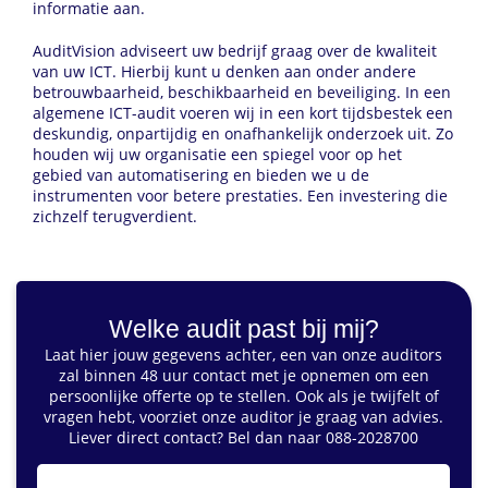
informatie aan.
AuditVision adviseert uw bedrijf graag over de kwaliteit
van uw ICT. Hierbij kunt u denken aan onder andere
betrouwbaarheid, beschikbaarheid en beveiliging. In een
algemene ICT-audit voeren wij in een kort tijdsbestek een
deskundig, onpartijdig en onafhankelijk onderzoek uit. Zo
houden wij uw organisatie een spiegel voor op het
gebied van automatisering en bieden we u de
instrumenten voor betere prestaties. Een investering die
zichzelf terugverdient.
Welke audit past bij mij?
Laat hier jouw gegevens achter, een van onze auditors
zal binnen 48 uur contact met je opnemen om een
persoonlijke offerte op te stellen. Ook als je twijfelt of
vragen hebt, voorziet onze auditor je graag van advies.
Liever direct contact? Bel dan naar 088-2028700
naam