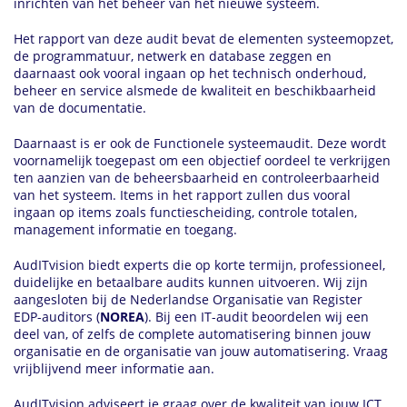
inrichten van het beheer van het nieuwe systeem.
Het rapport van deze audit bevat de elementen systeemopzet,
de programmatuur, netwerk en database zeggen en
daarnaast ook vooral ingaan op het technisch onderhoud,
beheer en service alsmede de kwaliteit en beschikbaarheid
van de documentatie.
Daarnaast is er ook de Functionele systeemaudit. Deze wordt
voornamelijk toegepast om een objectief oordeel te verkrijgen
ten aanzien van de beheersbaarheid en controleerbaarheid
van het systeem. Items in het rapport zullen dus vooral
ingaan op items zoals functiescheiding, controle totalen,
management informatie en toegang.
AudITvision biedt experts die op korte termijn, professioneel,
duidelijke en betaalbare audits kunnen uitvoeren. Wij zijn
aangesloten bij de Nederlandse Organisatie van Register
EDP-auditors (
NOREA
). Bij een IT-audit beoordelen wij een
deel van, of zelfs de complete automatisering binnen jouw
organisatie en de organisatie van jouw automatisering. Vraag
vrijblijvend meer informatie aan.
AudITvision adviseert je graag over de kwaliteit van jouw ICT.