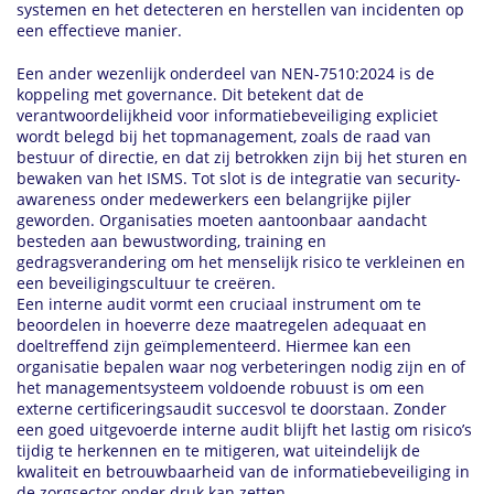
systemen en het detecteren en herstellen van incidenten op
een effectieve manier.
Een ander wezenlijk onderdeel van NEN-7510:2024 is de
koppeling met governance. Dit betekent dat de
verantwoordelijkheid voor informatiebeveiliging expliciet
wordt belegd bij het topmanagement, zoals de raad van
bestuur of directie, en dat zij betrokken zijn bij het sturen en
bewaken van het ISMS. Tot slot is de integratie van security-
awareness onder medewerkers een belangrijke pijler
geworden. Organisaties moeten aantoonbaar aandacht
besteden aan bewustwording, training en
gedragsverandering om het menselijk risico te verkleinen en
een beveiligingscultuur te creëren.
Een interne audit vormt een cruciaal instrument om te
beoordelen in hoeverre deze maatregelen adequaat en
doeltreffend zijn geïmplementeerd. Hiermee kan een
organisatie bepalen waar nog verbeteringen nodig zijn en of
het managementsysteem voldoende robuust is om een
externe certificeringsaudit succesvol te doorstaan. Zonder
een goed uitgevoerde interne audit blijft het lastig om risico’s
tijdig te herkennen en te mitigeren, wat uiteindelijk de
kwaliteit en betrouwbaarheid van de informatiebeveiliging in
de zorgsector onder druk kan zetten.