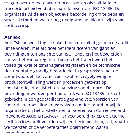
vragen over de mate waarin processen zoals validatie en
traceerbaarheid voldeden aan de eisen van ISO 13485. De
organisatie wilde een objectieve beoordeling om te bepalen
waar zij stond en wat er nog nodig was om klaar te zijn voor
certificering.
Aanpak
AudITvision werd ingeschakeld om een volledige interne audit
uit te voeren, met als doel het identificeren van gaps en
bevindingen ten opzichte van ISO 13485 en het begeleiden
van verbetermaatregelen. Tijdens het traject werd het
volledige kwaliteitsmanagementsysteem en de technische
documentatie grondig beoordeeld. In gesprekken met de
verantwoordelijke teams voor kwaliteit, regelgeving en
productontwikkeling werden processen getoetst op
consistentie, effectiviteit en naleving van de norm. De
bevindingen werden per hoofdstuk van ISO 13485 in kaart
gebracht in een gedetailleerde gap-analyse, voorzien van
concrete aanbevelingen. Vervolgens ondersteunden wij de
organisatie bij het opstellen en uitvoeren van Corrective and
Preventive Actions (CAPA’s). Ter voorbereiding op de externe
certificeringsaudit voerden wij een herbeoordeling uit, waarin
we toetsten of de verbeteracties doeltreffend waren
geïmplementeerd.